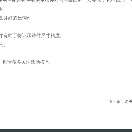
使用性能是铸件的使用条件对合金提出的一般要求，包括物理、
:
质量良好的压铸件。
，并有助于保证压铸件尺寸精度。
松。
，也请多多关注沃驰模具。
下一篇：
寿